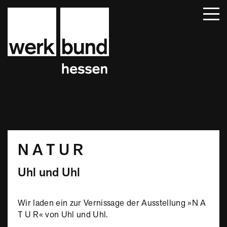
Startseite
Beiträge
Termine
Über uns
Mitglieder
Kontakt
N A T U R
Uhl und Uhl
Wir laden ein zur Vernissage der Ausstellung »N A
T U R« von Uhl und Uhl.